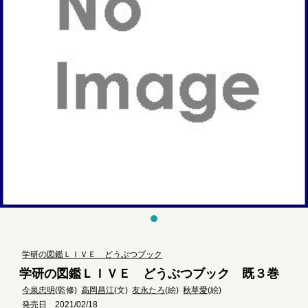
学研の図鑑ＬＩＶＥ どうぶつブック
学研の図鑑ＬＩＶＥ どうぶつブック 既３巻
今泉忠明
(監修)
高岡昌江
(文)
友永たろ
(絵)
秋草愛
(絵)
発売日 2021/02/18