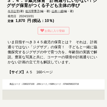
３．４．５歳児保育 計画通りにいかない！ジ
グザグ保育がつくる子ども主体の学び
今川公平
(著)
佐川早季子
(編・著)
山本一成
(編・著)
発売日 2024/10/31
1,870
円 (税込：10％)
定価
お気に入り登録
いま目指すべき３４５歳児の保育とは？ それは、計画
通りではない「ジグザグ」の保育！ 子どもと一緒に協
働探究するジグザグの中で育つ力を、年齢別の実践で解
説。豊富な写真と共に、コーナーの環境や計画通りにい
かない計画の立て方も解説しています。
【サイズ】
Ａ５ 160ページ
商品コード：2380237100
JANコード／ISBNコード：9784058023716