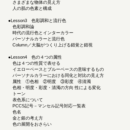
さまざまな物体の見え方
人の肌の色素と構成
●Lesson3 色彩調和と流行色
色彩調和論
時代の流行色とインターカラー
パーソナルカラーと流行色
Column／大脳がつくり上げる錯覚と錯視
●Lesson4 色の４つの属性
色は４つの性質で表せる
イエローベースとブルーベースの意味するもの
パーソナルカラーにおける同化と対比の見え方
属性 ①色相 ②明度 ③彩度 ④清濁
色相・明度・彩度・清濁の方向 性による変化
トーン
表色系について
PCCS記号－マンセル記号対応一覧表
色名
金と銀の考え方
色の展開をおさらい