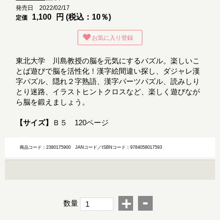
発売日 2022/02/17
1,100
円 (税込：10％)
定価
お気に入り登録
東北大学 川島教授の脳を元気にするパズル。楽しいこ
とば遊びで脳を活性化！漢字絵間違い探し、ダジャレ漢
字パズル、隠れ２字熟語、漢字パーツパズル、読みしり
とり迷路、イラストヒントクロスなど、楽しく遊びなが
ら脳を鍛えましょう。
【サイズ】
Ｂ５ 120ページ
商品コード：2380175900
JANコード／ISBNコード：9784058017593
-
+
数量