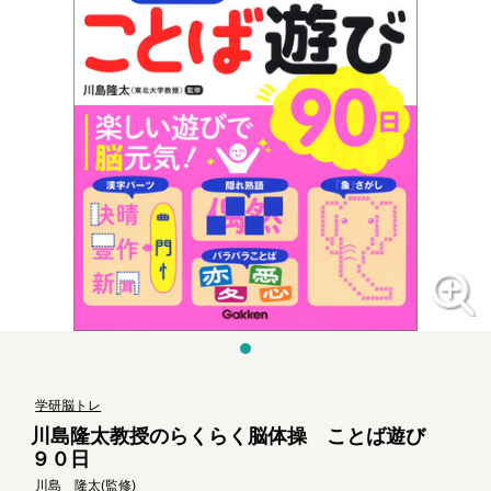
学研脳トレ
川島隆太教授のらくらく脳体操 ことば遊び
９０日
川島 隆太
(監修)