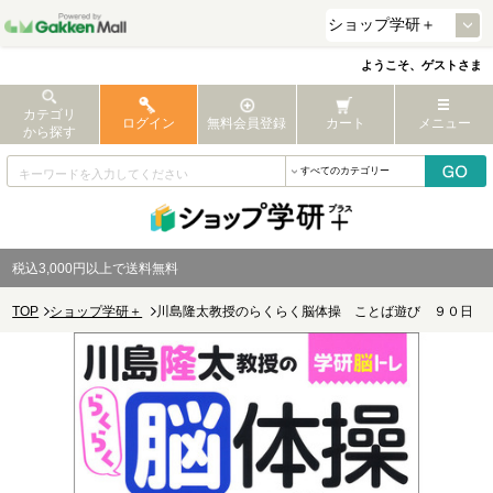
ようこそ、ゲストさま
カテゴリ
ログイン
無料会員登録
カート
メニュー
から探す
税込3,000円以上で送料無料
TOP
ショップ学研＋
川島隆太教授のらくらく脳体操 ことば遊び ９０日