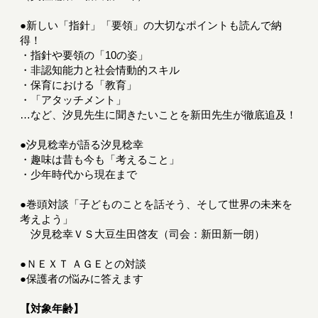
●新しい「指針」「要領」の大切なポイントも読んで納
得！
・指針や要領の「10の姿」
・非認知能力と社会情動的スキル
・保育における「教育」
・「アタッチメント」
…など、汐見先生に聞きたいことを新田先生が徹底追及！
●汐見稔幸が語る汐見稔幸
・趣味は昔も今も「考えること」
・少年時代から現在まで
●巻頭対談「子どものことを話そう、そして世界の未来を
考えよう」
汐見稔幸ＶＳ大豆生田啓友（司会：新田新一朗）
●ＮＥＸＴ ＡＧＥとの対談
●保護者の悩みに答えます
【対象年齢】