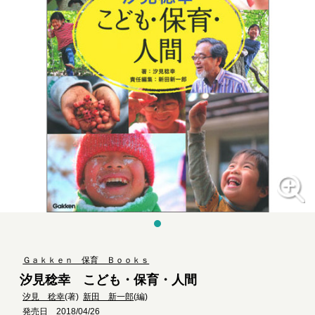
Ｇａｋｋｅｎ 保育 Ｂｏｏｋｓ
汐見稔幸 こども・保育・人間
汐見 稔幸
(著)
新田 新一郎
(編)
発売日 2018/04/26