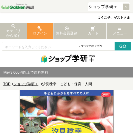
ようこそ、ゲストさま
カテゴリ
ログイン
無料会員登録
カート
メニュー
から探す
税込3,000円以上で送料無料
TOP
ショップ学研＋
汐見稔幸 こども・保育・人間