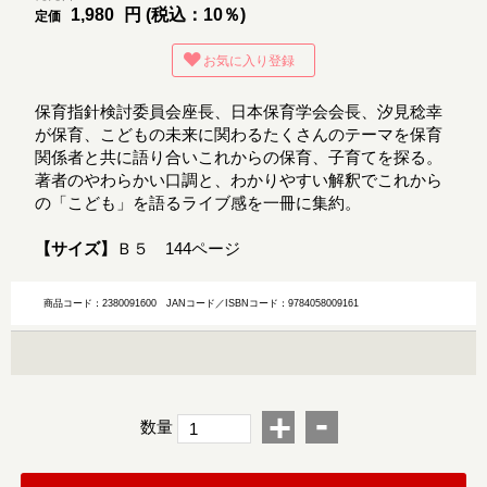
1,980
円 (税込：10％)
定価
お気に入り登録
保育指針検討委員会座長、日本保育学会会長、汐見稔幸
が保育、こどもの未来に関わるたくさんのテーマを保育
関係者と共に語り合いこれからの保育、子育てを探る。
著者のやわらかい口調と、わかりやすい解釈でこれから
の「こども」を語るライブ感を一冊に集約。
【サイズ】
Ｂ５ 144ページ
商品コード：2380091600
JANコード／ISBNコード：9784058009161
-
+
数量