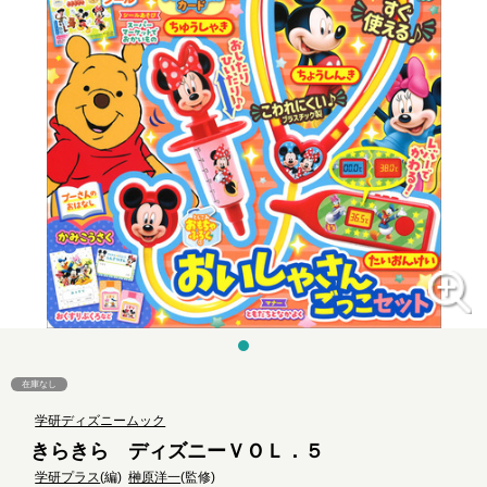
在庫なし
学研ディズニームック
きらきら ディズニーＶＯＬ．５
学研プラス
(編)
榊原洋一
(監修)