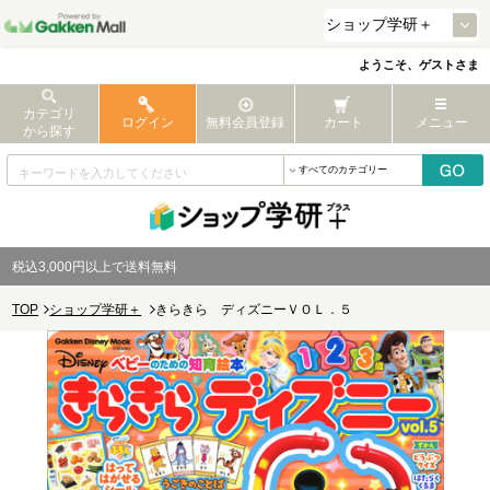
ようこそ、ゲストさま
カテゴリ
ログイン
無料会員登録
カート
メニュー
から探す
税込3,000円以上で送料無料
TOP
ショップ学研＋
きらきら ディズニーＶＯＬ．５