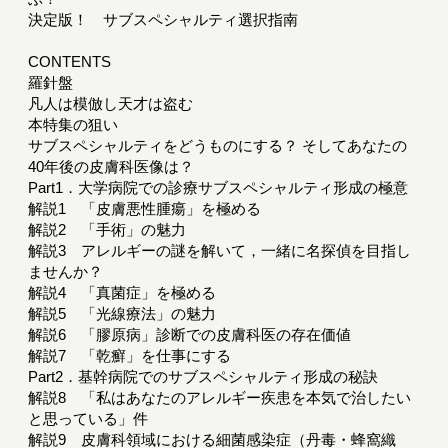
決定版！ サブスペシャルティ選択指南
CONTENTS
羅針盤
凡人は模倣し天才は盗む
本特集の狙い
サブスペシャルティをどうものにする？ そしてあなたの
40年後の皮膚科医像は？
Part1．大学病院での診療サブスペシャルティ形成の極意
解説1 「皮膚悪性腫瘍」を極める
解説2 「手術」の魅力
解説3 アレルギーの謎を解いて，一緒に名探偵を目指し
ませんか？
解説4 「真菌症」を極める
解説5 「光線療法」の魅力
解説6 「膠原病」診断での皮膚科医の存在価値
解説7 「乾癬」を仕事にする
Part2．基幹病院でのサブスペシャルティ形成の秘訣
解説8 「私はあなたのアレルギー疾患を本気で治したい
と思っている」件
解説9 皮膚科領域における細菌感染症（丹毒・蜂窩織