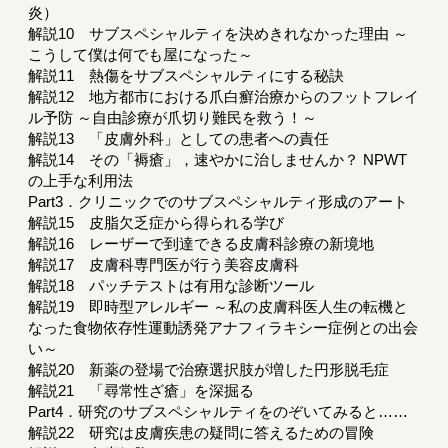
炎）
解説10 サブスペシャルティを決めきれなかった理由 ～
こうして僕は何でも屋になった～
解説11 熱傷をサブスペシャルティにする秘訣
解説12 地方都市における爪白癬治療からのフットフレイ
ル予防 ～自由診療が爪切り難民を救う！～
解説13 「皮膚外科」としての患者への責任
解説14 その「褥瘡」，速やかに治しませんか？ NPWT
の上手な利用法
Part3．クリニックでのサブスペシャルティ形成のアート
解説15 皮脂欠乏症から得られる学び
解説16 レーザーで到達できる皮膚科診療の新境地
解説17 皮膚科専門医が行う美容皮膚科
解説18 パッチテストは有用な診断ツール
解説19 即時型アレルギー ～私の皮膚科医人生の転機と
なった食物依存性運動誘発アナフィラキシー症例との出会
い～
解説20 新薬の登場で治療選択肢が増した円形脱毛症
解説21 「尋常性ざ瘡」を深掘る
Part4．研究のサブスペシャルティをのぞいてみると……
解説22 研究は皮膚疾患の疑問に答えるための冒険