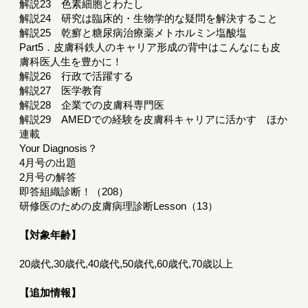
解説23 色素細胞とわたし
解説24 研究は臨床的・生物学的な疑問を解決すること
解説25 乾癬と糖尿病治療薬メトホルミン塩酸塩
Part5．皮膚科鉄人のキャリア形成の背中はこんなにも皮
膚科医人生を豊かに！
解説26 行政で活躍する
解説27 医学教育
解説28 企業での皮膚科専門医
解説29 AMEDでの経験を皮膚科キャリアに活かす ほか
連載
Your Diagnosis？
4月号の出題
2月号の解答
即答組織診断！（208）
研修医のための皮膚病理診断Lesson（13）
【対象年齢】
20歳代,30歳代,40歳代,50歳代,60歳代,70歳以上
【追加情報】