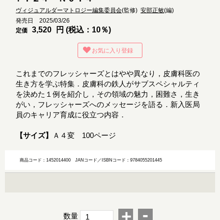
ヴィジュアルダーマトロジー編集委員会
(監修)
安部正敏
(編)
発売日 2025/03/26
3,520
円 (税込：10％)
定価
お気に入り登録
これまでのフレッシャーズとはやや異なり，皮膚科医の
生き方を学ぶ特集．皮膚科の鉄人がサブスペシャルティ
を決めた１例を紹介し，その領域の魅力，困難さ，生き
がい，フレッシャーズへのメッセージを語る．新入医局
員のキャリア育成に役立つ内容．
【サイズ】
Ａ４変 100ページ
商品コード：1452014400
JANコード／ISBNコード：9784055201445
-
+
数量