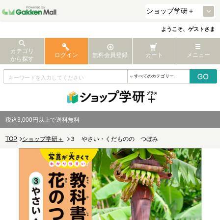
ようこそ、ゲストさま
カテゴリ
ログイン
無料会員登録
カート
メニュー
から探す
税込3,000円以上で送料無料
TOP
ショップ学研＋
３ やさい・くだものの つぼみ