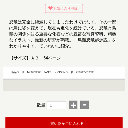
お気に入り登録
恐竜は完全に絶滅してしまったわけではなく、その一部
は鳥に姿を変えて、現在も進化を続けている。恐竜と鳥
類の関係を語る重要な化石などの豊富な写真資料、精緻
なイラスト、最新の研究が満載。「鳥類恐竜起源説」を
わかりやすく、ていねいに紹介。
【サイズ】
ＡＢ 64ページ
商品コード：1450133300
JANコード／ISBNコード：9784055013338
-
+
数量
買い物かごに入れる