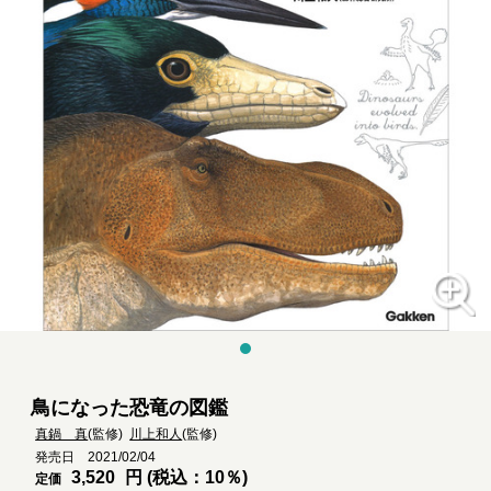
鳥になった恐竜の図鑑
真鍋 真
(監修)
川上和人
(監修)
発売日 2021/02/04
3,520
円 (税込：10％)
定価