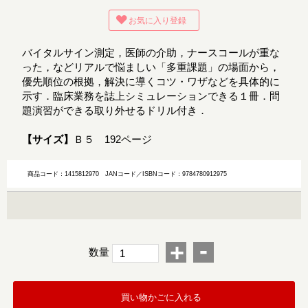
お気に入り登録
バイタルサイン測定，医師の介助，ナースコールが重な
った，などリアルで悩ましい「多重課題」の場面から，
優先順位の根拠，解決に導くコツ・ワザなどを具体的に
示す．臨床業務を誌上シミュレーションできる１冊．問
題演習ができる取り外せるドリル付き．
【サイズ】
Ｂ５ 192ページ
商品コード：1415812970
JANコード／ISBNコード：9784780912975
-
+
数量
買い物かごに入れる