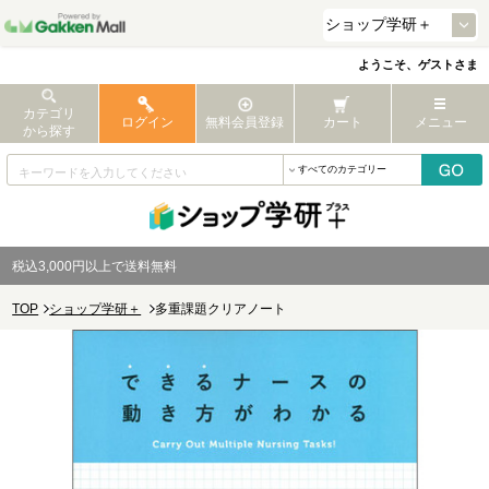
ようこそ、ゲストさま
カテゴリ
ログイン
無料会員登録
カート
メニュー
から探す
税込3,000円以上で送料無料
TOP
ショップ学研＋
多重課題クリアノート