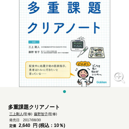
多重課題クリアノート
三上剛人
(監修)
藤野智子
(監修)
発売日 2017/08/30
2,640
円 (税込：10％)
定価