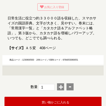
お気に入り登録
日常生活に役立つ約３３０００語を収録した、スマホサ
イズの国語辞典。文字が大きく、見やすい。巻末には、
「常用漢字一覧」と「カタカナ語＆アルファベット略
語」。第３版から、カタカナ語を増補しパワーアップ。
いつでも、どこででも調べられる。
【サイズ】
Ａ５変 408ページ
商品コード：1230600500
JANコード／ISBNコード：9784053060051
-
+
数量
買い物かごに入れる