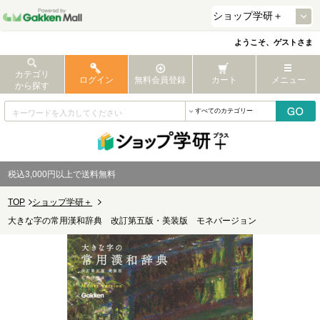
ようこそ、ゲストさま
カテゴリ
ログイン
無料会員登録
カート
メニュー
から探す
税込3,000円以上で送料無料
TOP
ショップ学研＋
大きな字の常用漢和辞典 改訂第五版・美装版 モネバージョン