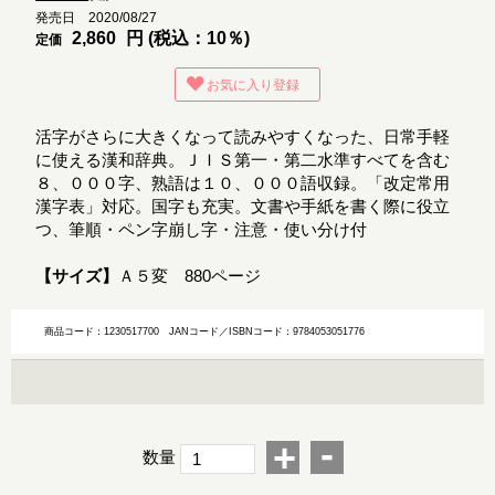
発売日 2020/08/27
2,860
円 (税込：10％)
定価
お気に入り登録
活字がさらに大きくなって読みやすくなった、日常手軽
に使える漢和辞典。ＪＩＳ第一・第二水準すべてを含む
８、０００字、熟語は１０、０００語収録。「改定常用
漢字表」対応。国字も充実。文書や手紙を書く際に役立
つ、筆順・ペン字崩し字・注意・使い分け付
【サイズ】
Ａ５変 880ページ
商品コード：1230517700
JANコード／ISBNコード：9784053051776
-
+
数量