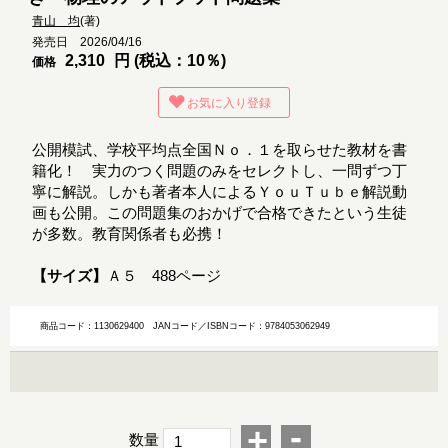
青山 均
(著)
発売日 2026/04/16
2,310
円 (税込：10％)
価格
お気に入り登録
公開模試、学校平均点全国Ｎｏ．１を取らせた教材を書
籍化！ 実力のつく問題のみをセレクトし、一問ずつ丁
寧に解説。しかも著者本人によるＹｏｕＴｕｂｅ解説動
画も公開。この問題集のおかげで合格できたという生徒
が多数。教育関係者も必携！
【サイズ】
Ａ５ 488ページ
商品コード：1130629400
JANコード／ISBNコード：9784053062949
-
+
数量