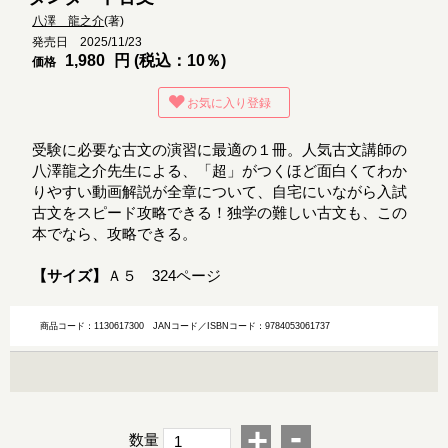
八澤 龍之介
(著)
発売日 2025/11/23
1,980
円 (税込：10％)
価格
お気に入り登録
受験に必要な古文の演習に最適の１冊。人気古文講師の
八澤龍之介先生による、「超」がつくほど面白くてわか
りやすい動画解説が全章について、自宅にいながら入試
古文をスピード攻略できる！独学の難しい古文も、この
本でなら、攻略できる。
【サイズ】
Ａ５ 324ページ
商品コード：1130617300
JANコード／ISBNコード：9784053061737
-
+
数量