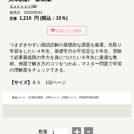
Ｇａｋｋｅｎ
(編)
発売日 2025/05/31
1,210
円 (税込：10％)
定価
お気に入り登録
つまずきやすい国語読解の基礎的な課題を厳選。先取り
学習をしたい４年生、基礎学力が不安定な５年生、受験
で必要最低限の学力を身につけたい６年生に最適な教
材。例題で解き方のコツをつかみ，マスター問題で学習
の理解度をチェックできる。
【サイズ】
Ｂ５ 132ページ
商品コード：1130614800
JANコード／ISBNコード：9784053061485
-
+
数量