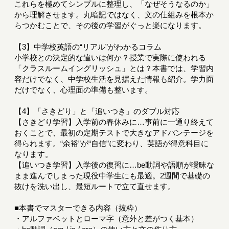
これらを極めてシンプルに整理し、「なぜそうなるのか」
から理解させます。丸暗記ではなく、文の仕組みを根本か
らつかむことで、その後の学習がぐっと楽になります。
【3】中学校英語の“リアル”がわかるコラム
小学校との決定的な違いは何か？授業で実際に使われる
「クラスルームイングリッシュ」とは？本書では、学習内
容だけでなく、中学校生活を見据えた情報も紹介。学力面
だけでなく、心理面の準備も整います。
【4】「さきどり」と「追いつき」のダブル対応
【さきどり学習】入学前の春休みに…事前に一通り終えて
おくことで、最初の定期テストで大きなアドバンテージを
得られます。“余裕”が“自信”に変わり、英語が得意科目に
なります。
【追いつき学習】入学後の復習に…be動詞や語順が曖昧な
まま進んでしまった現役中学生にも最適。2週間で基礎の
抜けを洗い出し、最短ルートで立て直せます。
■本書でマスターできる内容（抜粋）
・アルファベットとローマ字（意外と差がつく基本）