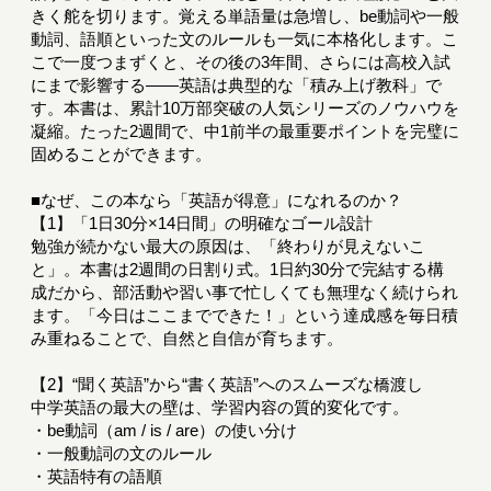
きく舵を切ります。覚える単語量は急増し、be動詞や一般
動詞、語順といった文のルールも一気に本格化します。こ
こで一度つまずくと、その後の3年間、さらには高校入試
にまで影響する――英語は典型的な「積み上げ教科」で
す。本書は、累計10万部突破の人気シリーズのノウハウを
凝縮。たった2週間で、中1前半の最重要ポイントを完璧に
固めることができます。
■なぜ、この本なら「英語が得意」になれるのか？
【1】「1日30分×14日間」の明確なゴール設計
勉強が続かない最大の原因は、「終わりが見えないこ
と」。本書は2週間の日割り式。1日約30分で完結する構
成だから、部活動や習い事で忙しくても無理なく続けられ
ます。「今日はここまでできた！」という達成感を毎日積
み重ねることで、自然と自信が育ちます。
【2】“聞く英語”から“書く英語”へのスムーズな橋渡し
中学英語の最大の壁は、学習内容の質的変化です。
・be動詞（am / is / are）の使い分け
・一般動詞の文のルール
・英語特有の語順