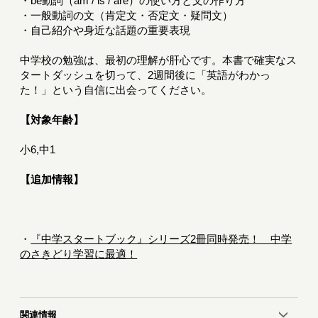
・be動詞（am / is / are）の使い方と文の作り方
・一般動詞の文（肯定文・否定文・疑問文）
・自己紹介や身近な話題の重要表現
中学校の勉強は、最初の理解が肝心です。本書で確実なス
タートダッシュを切って、2週間後に「英語がわかっ
た！」という自信に出会ってください。
【対象年齢】
小6,中1
【追加情報】
・
『中学スタートブック』シリーズ2冊同時発売！ 中学
のさきどり学習に最適！
関連情報