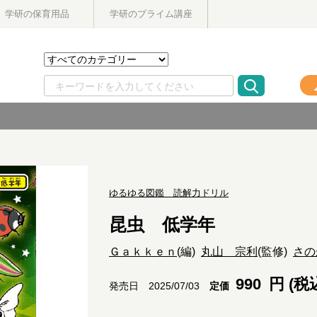
学研の保育用品
学研のプライム講座
ゆるゆる図鑑 読解力ドリル
昆虫 低学年
Ｇａｋｋｅｎ
(編)
丸山 宗利
(監修)
さの
990
円 (税
定価
発売日 2025/07/03