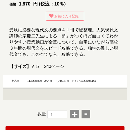
1,870
円 (税込：10％)
価格
お気に入り登録
受験に必要な現代文の要点を１冊で総整理。人気現代文
講師の宗慶二先生による「超」がつくほど面白くてわか
りやすい授業動画が全章について、自宅にいながら高校
３年間の現代文をスピード攻略できる。独学の難しい現
代文でも、この本でなら、攻略できる。
【サイズ】
Ａ５ 240ページ
商品コード：1130584500
JANコード／ISBNコード：9784053058454
-
+
数量