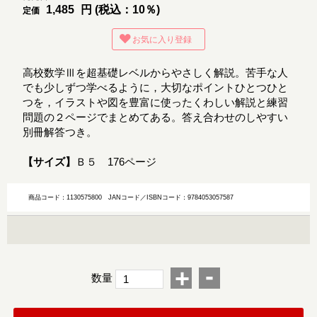
1,485
円 (税込：10％)
定価
お気に入り登録
高校数学Ⅲを超基礎レベルからやさしく解説。苦手な人
でも少しずつ学べるように，大切なポイントひとつひと
つを，イラストや図を豊富に使ったくわしい解説と練習
問題の２ページでまとめてある。答え合わせのしやすい
別冊解答つき。
【サイズ】
Ｂ５ 176ページ
商品コード：1130575800
JANコード／ISBNコード：9784053057587
-
+
数量