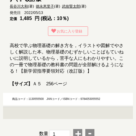
長谷川大和
(著)
徳永恵里子
(著)
武捨賢太郎
(著)
発売日 2022/05/13
1,485
円 (税込：10％)
定価
お気に入り登録
高校で学ぶ物理基礎の解き方を，イラストや図解でやさ
しく解説した本。物理基礎のむずかしいことばもていね
いに説明しているから，苦手な人にもわかりやすい。こ
の一冊で物理基礎の教科書の問題が全部解けるようにな
る！【新学習指導要領対応（改訂版）】
【サイズ】
Ａ５ 256ページ
商品コード：1130555500
JANコード／ISBNコード：9784053055552
-
+
数量