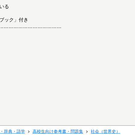
いる
グブック」付き
…………………………………
・辞典・語学
高校生向け参考書・問題集
社会（世界史）