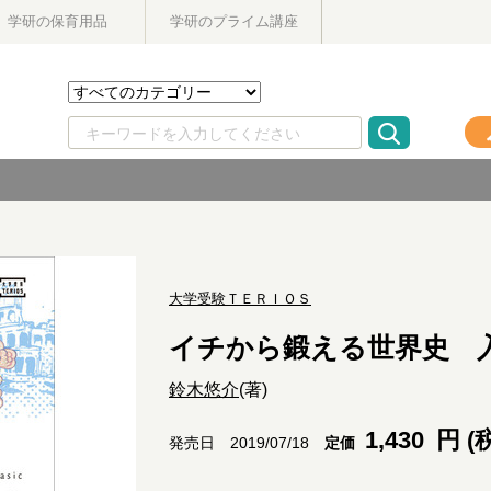
学研の保育用品
学研のプライム講座
大学受験ＴＥＲＩＯＳ
イチから鍛える世界史 
鈴木悠介
(著)
1,430
円 (
定価
発売日 2019/07/18