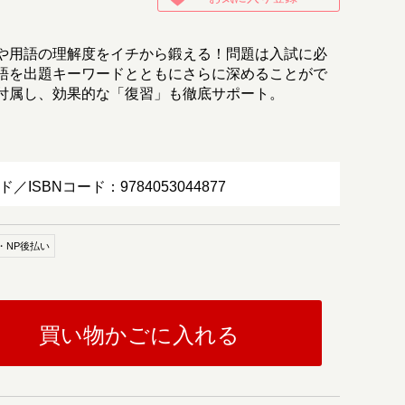
や用語の理解度をイチから鍛える！問題は入試に必
語を出題キーワードとともにさらに深めることがで
付属し、効果的な「復習」も徹底サポート。
ド／ISBNコード：9784053044877
・NP後払い
買い物かごに入れる