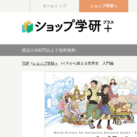
モールトップ
ショップ学研＋
税込3,000円以上で送料無料
TOP
ショップ学研＋
イチから鍛える世界史 入門編