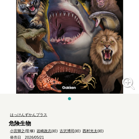
はっけんずかんプラス
危険生物
小宮輝之
(監修)
岩崎政志
(絵)
古沢博司
(絵)
西村光太
(絵)
発売日 2026/05/21