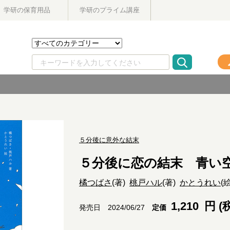
学研の保育用品
学研のプライム講座
５分後に意外な結末
５分後に恋の結末 青い
橘つばさ
(著)
桃戸ハル
(著)
かとうれい
(
1,210
円 (
定価
発売日 2024/06/27