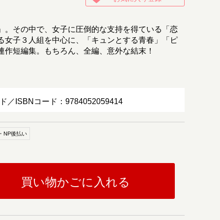
」。その中で、女子に圧倒的な支持を得ている「恋
る女子３人組を中心に、「キュンとする青春」「ピ
連作短編集。もちろん、全編、意外な結末！
ド／ISBNコード：9784052059414
・NP後払い
買い物かごに入れる