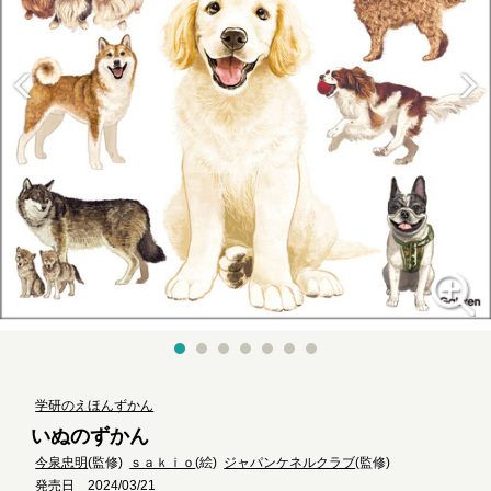
学研のえほんずかん
いぬのずかん
今泉忠明
(監修)
ｓａｋｉｏ
(絵)
ジャパンケネルクラブ
(監修)
発売日 2024/03/21