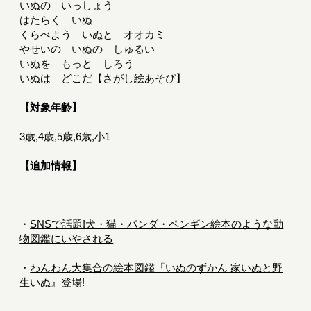
いぬの いっしょう
はたらく いぬ
くらべよう いぬと オオカミ
やせいの いぬの しゅるい
いぬを もっと しろう
いぬは どこだ【さがし絵あそび】
【対象年齢】
3歳,4歳,5歳,6歳,小1
【追加情報】
・
SNSで話題!犬・猫・パンダ・ペンギン絵本のような動
物図鑑にいやされる
・
わんわん大集合の絵本図鑑『いぬのずかん 家いぬと野
生いぬ』登場!