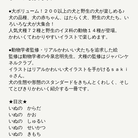
●大ボリューム！２００以上の犬と野生の犬が楽しめる♪
犬の品種、犬の赤ちゃん、はたらく犬、野生の犬たち。い
ろいろな犬が大集合！
人気犬種７２種と野生のイヌ科の動物１４種が登場。
かわいくてわかりやすいイラストで楽しめます。
●動物学者監修・リアルかわいい犬たちを追求した絵
監修は動物学者の今泉忠明先生。犬種の監修はジャパンケ
ネルクラブ。
イラストはリアルかわいい犬イラストを手がけるｓａｋｉ
ｏさん。
犬の生態や形態のスタンダードをきちんとくわしく、そし
てとびきりかわいく紹介する一冊です。
★目次★
いぬの からだ
いぬの かお
いぬの しゅるい
いぬの せいかつ
いぬの きもち