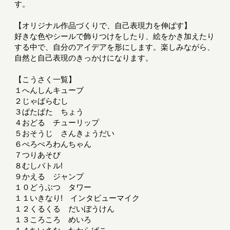
す。
【オリジナル作品づくりで、自己表現力を伸ばす】
好きな色やシールで飾りつけをしたり、絵をかき加えたり
する中で、自分のアイデアを形にします。楽しみながら、
自然と自己表現のきっかけになります。
【こうさく一覧】
１へんしんキューブ
２じゃばらむし
３ぱたぱた ちょう
４おどる チューリップ
５おそうじ さんきょうだい
６ぺろぺろわんちゃん
７つりあそび
８むしバトル!
９かえる ジャンプ
１０どうぶつ タワー
１１いきなり! インタビューマイク
１２くるくる だいぼうけん
１３ころころ めいろ