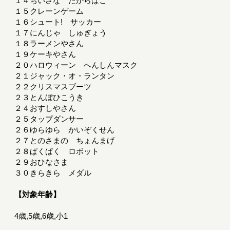
１４ちいさな たからばこ
１５クレーンゲーム
１６シュート! サッカー
１７にんじゃ しゅぎょう
１８ラーメンやさん
１９ケーキやさん
２０ハロウィーン へんしんマスク
２１ジャック・オ・ランタン
２２クリスマスブーツ
２３とんぼひこうき
２４おすしやさん
２５タップダンサー
２６ゆらゆら かいぞくせん
２７とのさまの ちょんまげ
２８ぱくぱく ロボット
２９おひなさま
３０きらきら メダル
【対象年齢】
4歳,5歳,6歳,小1