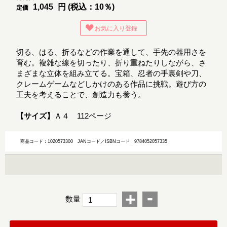
1,045
円 (税込：10％)
定価
お気に入り登録
切る、はる、折るなどの作業を通して、手先の器用さを
育む。複雑な線を切ったり、折り重ねたりしながら、さ
まざまな立体を組み立てる。宝箱、忍者の手裏剣や刀、
クレームゲームなどしかけのある作品に挑戦。遊び方の
工夫を考えることで、創造力も養う。
【サイズ】
Ａ４ 112ページ
商品コード：1020573300
JANコード／ISBNコード：9784052057335
-
+
数量