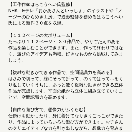
【工作作家はらこうへい氏監修】
NHK Eテレ「おかあさんといっしょ」のイラストや「ノ
ージーのひらめき工房」で造形監修を務めるはらこうへい
氏による新作３０点を収録。
【１１２ページの大ボリューム】
たっぷり１１２ページ・ ３０作品で、やりごたえのある
作品を楽しむことができます。また、作って終わりではな
く、遊びのアイデアも満載。好きなものから挑戦してみま
しょう。
【複雑な動きができる作品で、空間認識力を高める】
はさみで切って、線にそって折って、のりではって…をく
り返していくうちに、あっと驚く複雑な動きができる立体
作品が完成します。平面の紙から立体に組み立てていくこ
とで、空間認識力を高めます。
【自由な遊び方で、想像力がふくらむ】
仕掛けを動かしたり、身に着けてなりきりごっこができた
り、作品によっていろいろな遊び方ができます。お子さん
のクリエイティブな力を引き出しながら、想像力を育みま