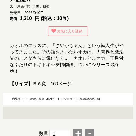
宮下恵茉
(作)
子兎。
(絵)
発売日 2023/04/27
1,210
円 (税込：10％)
定価
お気に入り登録
カオルのクラスに、「さやかちゃん」という転入生がや
ってきました。その話をきいたルオカは、人間界と魔法
界のことがさらに気になり…。カオルとルオカ、正反対
なふたりのドキドキ☆友情物語。ついにシリーズ最終
巻！
【サイズ】
Ｂ６変 160ページ
商品コード：1020572800
JANコード／ISBNコード：9784052057281
-
+
数量