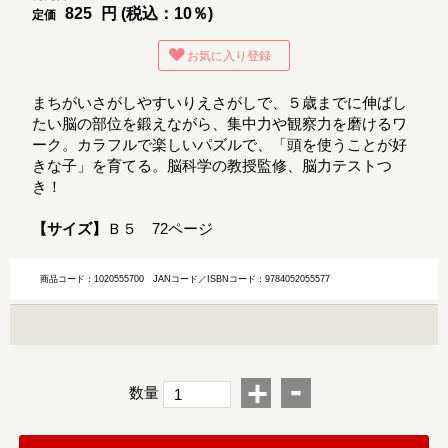
825
円 (税込：10％)
定価
お気に入り登録
まちがいさがしやすいりえさがしで、５歳までに伸ばし
たい脳の部位を鍛えながら、集中力や観察力を磨けるワ
ーク。カラフルで楽しいパズルで、「頭を使うことが好
きな子」を育てる。脳科学の教授監修、脳力テストつ
き！
【サイズ】
Ｂ５ 72ページ
商品コード：1020555700
JANコード／ISBNコード：9784052055577
-
+
数量