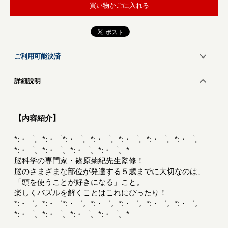
買い物かごに入れる
ご利用可能決済
詳細説明
【内容紹介】
*:・゜。*:・゜*:・゜。*:・゜。*:・゜。*:・゜。*:・゜。
*:・゜。*:・゜。*:・゜。*:・゜。*
脳科学の専門家・篠原菊紀先生監修！
脳のさまざまな部位が発達する５歳までに大切なのは、
「頭を使うことが好きになる」こと。
楽しくパズルを解くことはこれにぴったり！
*:・゜。*:・゜*:・゜。*:・゜。*:・゜。*:・゜。*:・゜。
*:・゜。*:・゜。*:・゜。*:・゜。*