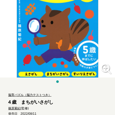
脳育パズル（脳力テストつき）
４歳 まちがいさがし
篠原菊紀
(監修)
発売日 2022/08/11