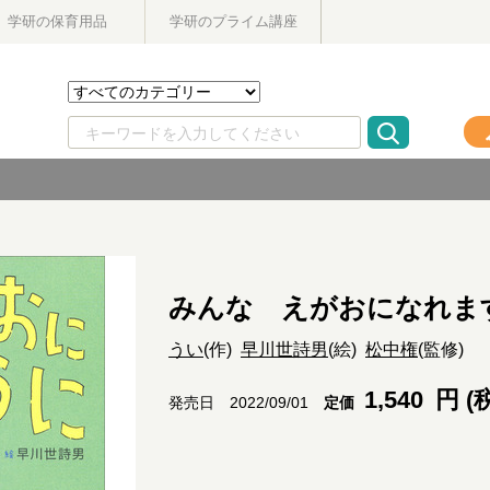
学研の保育用品
学研のプライム講座
みんな えがおになれま
うい
(作)
早川世詩男
(絵)
松中権
(監修)
1,540
円 (
定価
発売日 2022/09/01