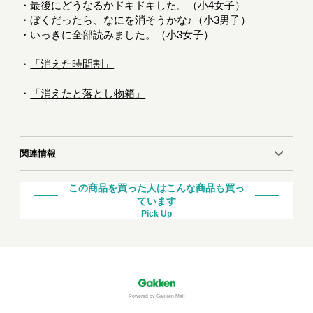
・最後にどうなるかドキドキした。（小4女子）
・ぼくだったら、なにを消そうかな♪（小3男子）
・いっきに全部読みました。（小3女子）
・
「消えた時間割」
・
「消えたと落とし物箱」
関連情報
この商品を買った人はこんな商品も買っ
ています
Pick Up
Powered by Gakken Mall