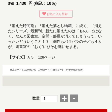
1,430
円 (税込：10％)
定価
お気に入り登録
『消えた時間割』『消えた落とし物箱』に続く、『消え
たシリーズ』最新刊。新たに消えたのは「もの」ではな
く、なんと図書室。空間・部屋が消えてしまうって、い
ったいどういうこと！？ 個性もバラバラの子ども４人
が、図書室の゛おく”にひそむ謎にせまる。
【サイズ】
Ａ５ 128ページ
商品コード：1020549700
JANコード／ISBNコード：9784052054976
-
+
数量