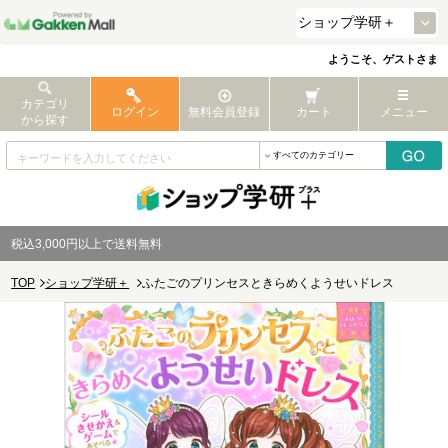
ようこそ、ゲストさま
カテゴリ
ログイン
無料会員登録
カート
メニュー
から探す
税込3,000円以上で送料無料
TOP
ショップ学研＋
ふたごのプリンセスときらめくようせいドレス