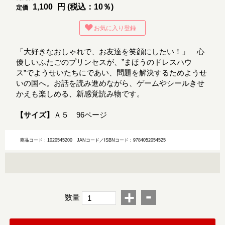
1,100
円 (税込：10％)
定価
お気に入り登録
「大好きなおしゃれで、お友達を笑顔にしたい！」 心
優しいふたごのプリンセスが、”まほうのドレスハウ
ス”でようせいたちにであい、問題を解決するためようせ
いの国へ。お話を読み進めながら、ゲームやシールきせ
かえも楽しめる、新感覚読み物です。
【サイズ】
Ａ５ 96ページ
商品コード：1020545200
JANコード／ISBNコード：9784052054525
-
+
数量