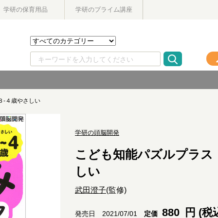
学研の保育用品
学研のプライム講座
３-４歳やさしい
学研の頭脳開発
こども知能パズルプラス
しい
武田澄子
(監修)
880
円 (税
定価
発売日 2021/07/01