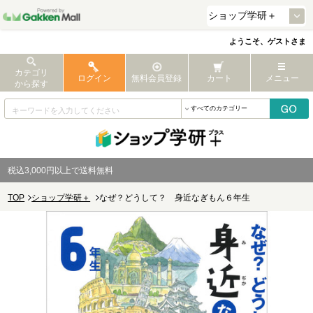
ようこそ、ゲストさま
カテゴリ
ログイン
無料会員登録
カート
メニュー
から探す
税込3,000円以上で送料無料
TOP
ショップ学研＋
なぜ？どうして？ 身近なぎもん６年生