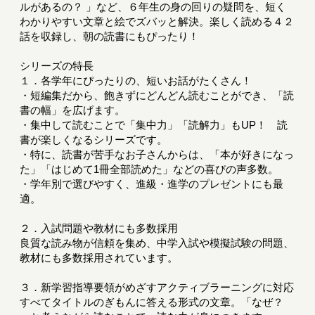
ルがあるの？ 」など、６年生の身の回りの疑問を、短く
わかりやすい文章と絵でズバッと解決。楽しく読める４２
話を収録し、朝の読書にもぴったり！
シリーズの特長
１．各学年にぴったりの、短いお話がたくさん！
・短編集だから、飽きずにどんどん読むことができ、「読
書の幅」を広げます。
・集中して読むことで「集中力」「読解力」もUP！ 読
書が楽しくなるシリーズです。
・特に、読書が苦手なお子さんからは、「本が好きになっ
た」「はじめて1冊全部読めた」などの喜びの声多数。
・学年別で選びやすく、進級・進学のプレゼントにも最
適。
２．入試問題や教材にも多数採用
良質な読み物が信頼を集め、中学入試や模擬試験の問題、
教材にも多数採用されています。
３．新学習指導要領がめざすアクティブラーニングに対応
すべてタイトルのぎもんに答える形式の文章。「なぜ？