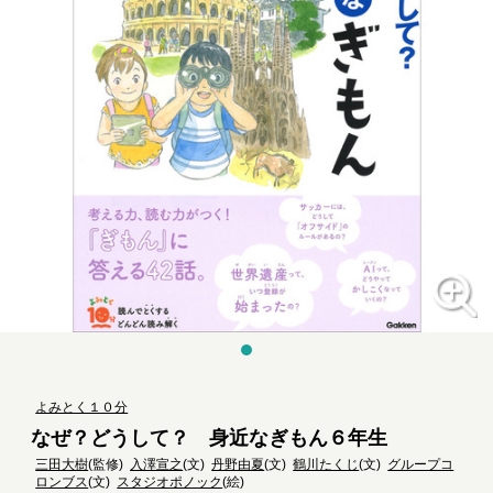
よみとく１０分
なぜ？どうして？ 身近なぎもん６年生
三田大樹
(監修)
入澤宣之
(文)
丹野由夏
(文)
鶴川たくじ
(文)
グループコ
ロンブス
(文)
スタジオポノック
(絵)