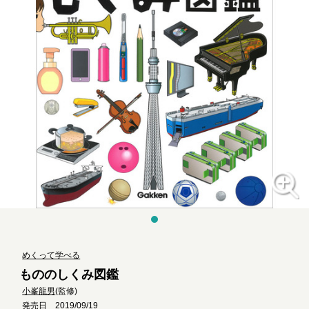
めくって学べる
もののしくみ図鑑
小峯龍男
(監修)
発売日 2019/09/19