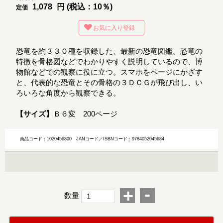
1,078
円 (税込：10％)
定価
お気に入り登録
恐竜を約３３０種を収録した、最新の恐竜図鑑。恐竜の
特徴を骨格図などでわかりやすく説明しているので、博
物館などでの観察に役に立つ。スマホをページにかざす
と、代表的な恐竜とその骨格の３ＤＣＧが飛び出し、い
ろいろな角度から観察できる。
【サイズ】
Ｂ６変 200ページ
商品コード：1020456800
JANコード／ISBNコード：9784052045684
-
+
数量