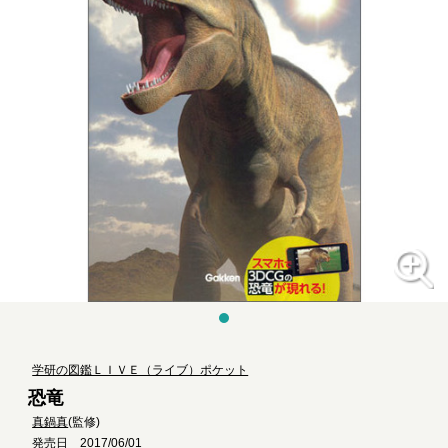
学研の図鑑ＬＩＶＥ（ライブ）ポケット
恐竜
真鍋真
(監修)
発売日 2017/06/01