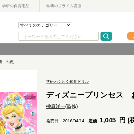
学研の保育用品
学研のプライム講座
歳・５歳）
学研わくわく知育ドリル
ディズニープリンセス 
榊原洋一
(監修)
1,045
円 (
定価
発売日 2016/04/14