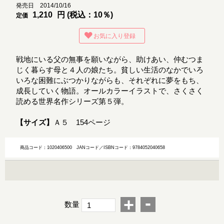
発売日 2014/10/16
1,210
円 (税込：10％)
定価
お気に入り登録
戦地にいる父の無事を願いながら、助けあい、仲むつま
じく暮らす母と４人の娘たち。貧しい生活のなかでいろ
いろな困難にぶつかりながらも、それぞれに夢をもち、
成長していく物語。オールカラーイラストで、さくさく
読める世界名作シリーズ第５弾。
【サイズ】
Ａ５ 154ページ
商品コード：1020406500
JANコード／ISBNコード：9784052040658
-
+
数量