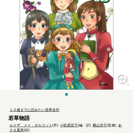
１０歳までに読みたい世界名作
若草物語
ルイザ．メイ．オルコット
(作)
小松原宏子
(編・訳)
横山洋子
(監修)
あ
さま基恵
(絵)