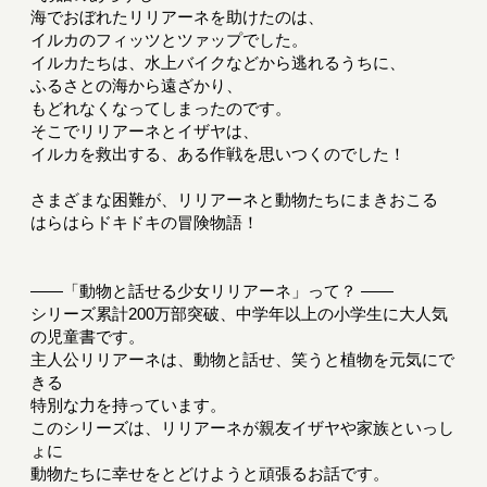
海でおぼれたリリアーネを助けたのは、
イルカのフィッツとツァップでした。
イルカたちは、水上バイクなどから逃れるうちに、
ふるさとの海から遠ざかり、
もどれなくなってしまったのです。
そこでリリアーネとイザヤは、
イルカを救出する、ある作戦を思いつくのでした！
さまざまな困難が、リリアーネと動物たちにまきおこる
はらはらドキドキの冒険物語！
――「動物と話せる少女リリアーネ」って？ ――
シリーズ累計200万部突破、中学年以上の小学生に大人気
の児童書です。
主人公リリアーネは、動物と話せ、笑うと植物を元気にで
きる
特別な力を持っています。
このシリーズは、リリアーネが親友イザヤや家族といっし
ょに
動物たちに幸せをとどけようと頑張るお話です。