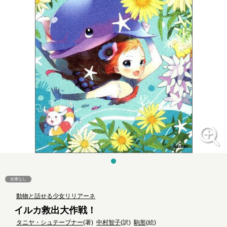
在庫なし
動物と話せる少女リリアーネ
イルカ救出大作戦！
タニヤ・シュテーブナー
(著)
中村智子
(訳)
駒形
(絵)