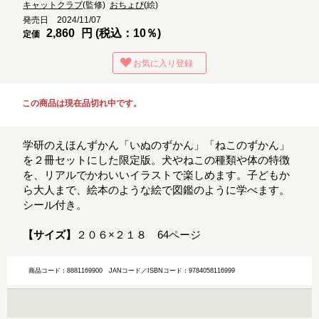
キャットクラブ
(監修)
おちょぴ
(絵)
発売日 2024/11/07
2,860
円 (税込：10％)
定価
お気に入り登録
この商品は現在品切れ中です。
学研のえほんずかん「いぬのずかん」「ねこのずかん」
を２冊セットにした限定版。犬やねこの種類や体の特徴
を、リアルでかわいいイラストで楽しめます。子どもか
ら大人まで、絵本のような絵で図鑑のように学べます。
シール付き。
【サイズ】
２０６×２１８ 64ページ
商品コード：8881169900
JANコード／ISBNコード：9784058116999