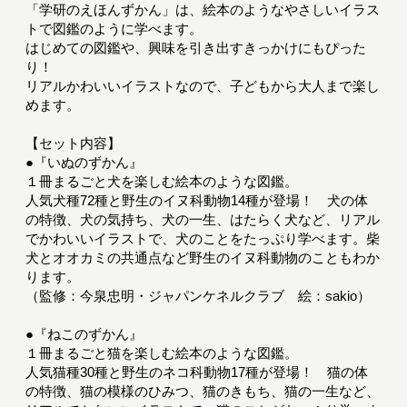
「学研のえほんずかん」は、絵本のようなやさしいイラス
トで図鑑のように学べます。
はじめての図鑑や、興味を引き出すきっかけにもぴった
り！
リアルかわいいイラストなので、子どもから大人まで楽し
めます。
【セット内容】
●『いぬのずかん』
１冊まるごと犬を楽しむ絵本のような図鑑。
人気犬種72種と野生のイヌ科動物14種が登場！ 犬の体
の特徴、犬の気持ち、犬の一生、はたらく犬など、リアル
でかわいいイラストで、犬のことをたっぷり学べます。柴
犬とオオカミの共通点など野生のイヌ科動物のこともわか
ります。
（監修：今泉忠明・ジャパンケネルクラブ 絵：sakio）
●『ねこのずかん』
１冊まるごと猫を楽しむ絵本のような図鑑。
人気猫種30種と野生のネコ科動物17種が登場！ 猫の体
の特徴、猫の模様のひみつ、猫のきもち、猫の一生など、