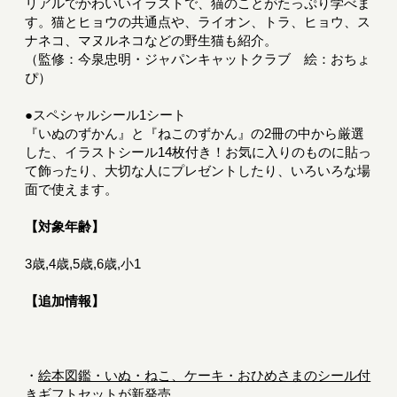
リアルでかわいいイラストで、猫のことがたっぷり学べま
す。猫とヒョウの共通点や、ライオン、トラ、ヒョウ、ス
ナネコ、マヌルネコなどの野生猫も紹介。
（監修：今泉忠明・ジャパンキャットクラブ 絵：おちょ
ぴ）
●スペシャルシール1シート
『いぬのずかん』と『ねこのずかん』の2冊の中から厳選
した、イラストシール14枚付き！お気に入りのものに貼っ
て飾ったり、大切な人にプレゼントしたり、いろいろな場
面で使えます。
【対象年齢】
3歳,4歳,5歳,6歳,小1
【追加情報】
・
絵本図鑑・いぬ・ねこ、ケーキ・おひめさまのシール付
きギフトセットが新発売