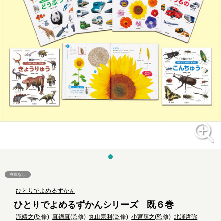
在庫なし
ひとりでよめるずかん
ひとりでよめるずかんシリーズ 既６巻
瀧靖之
(監修)
真鍋真
(監修)
丸山宗利
(監修)
小宮輝之
(監修)
北澤哲弥