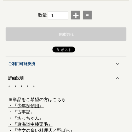
-
+
数量
在庫切れ
ご利用可能決済
詳細説明
* * * * *
※単品をご希望の方はこちら
・『少年探偵団』
・『古事記』
・『坊っちゃん』
・『東海道中膝栗毛』
・『注文の多い料理店／野ばら』