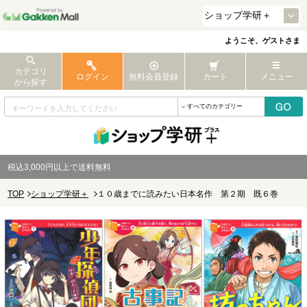
ようこそ、ゲストさま
カテゴリ
ログイン
無料会員登録
カート
メニュー
から探す
税込3,000円以上で送料無料
TOP
ショップ学研＋
１０歳までに読みたい日本名作 第２期 既６巻