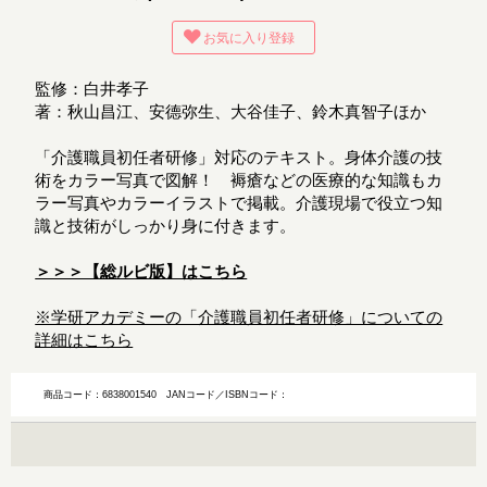
お気に入り登録
監修：白井孝子
著：秋山昌江、安德弥生、大谷佳子、鈴木真智子ほか
「介護職員初任者研修」対応のテキスト。身体介護の技
術をカラー写真で図解！ 褥瘡などの医療的な知識もカ
ラー写真やカラーイラストで掲載。介護現場で役立つ知
識と技術がしっかり身に付きます。
＞＞＞【総ルビ版】はこちら
※学研アカデミーの「介護職員初任者研修」についての
詳細はこちら
商品コード：6838001540
JANコード／ISBNコード：