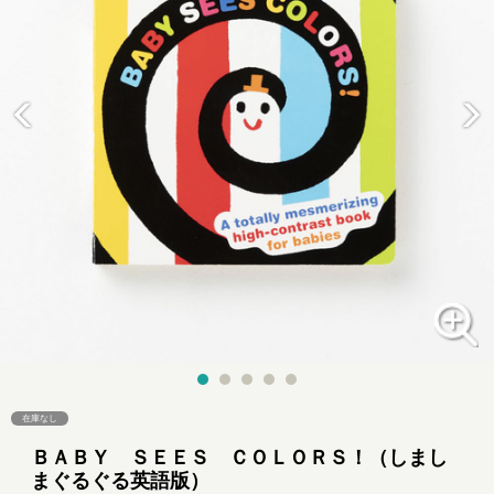
在庫なし
ＢＡＢＹ ＳＥＥＳ ＣＯＬＯＲＳ！（しまし
まぐるぐる英語版）