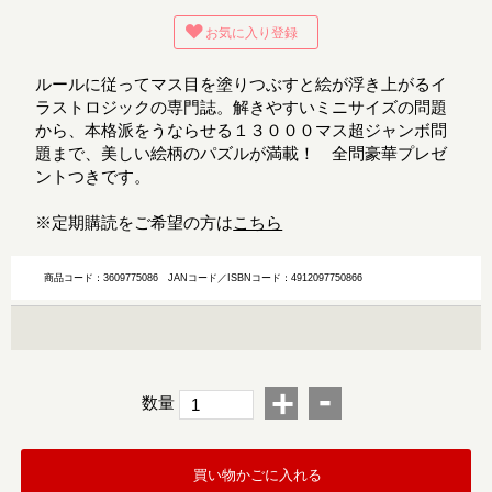
お気に入り登録
ルールに従ってマス目を塗りつぶすと絵が浮き上がるイ
ラストロジックの専門誌。解きやすいミニサイズの問題
から、本格派をうならせる１３０００マス超ジャンボ問
題まで、美しい絵柄のパズルが満載！ 全問豪華プレゼ
ントつきです。
※定期購読をご希望の方は
こちら
商品コード：3609775086
JANコード／ISBNコード：4912097750866
-
+
数量
買い物かごに入れる