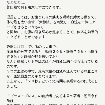
などなど…。
普段着で何も用意せずにできます。
理屈としては、お腹まわりの筋肉を瞬時に締める動きで、
体で最も太い血管 「大静脈」を刺激し、血流を一気にア
ップさせるというもの。
と同時に、お腹の引き締めが起きることで、体温を効果的
に上げることができます。
静脈に注目しているのも大事で、
血液量の分布で見ると「動脈２０％・静脈７５％・毛細血
管５％」と静脈が群を抜いており、
なんと動脈よりも静脈のほうが血液は約４倍も流れている
のです。
３つの血管の中で、最も大量の血液を運んでいる静脈こそ
が、血流促進のカギとなります。
以上から、「２０秒」という短時間を実現するのに成功し
ました。
「ブーストブレス」の創始者である本書の著者・朝日奈杏
氏は、