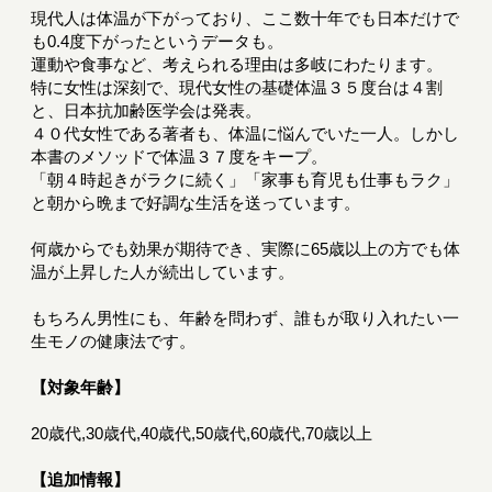
現代人は体温が下がっており、ここ数十年でも日本だけで
も0.4度下がったというデータも。
運動や食事など、考えられる理由は多岐にわたります。
特に女性は深刻で、現代女性の基礎体温３５度台は４割
と、日本抗加齢医学会は発表。
４０代女性である著者も、体温に悩んでいた一人。しかし
本書のメソッドで体温３７度をキープ。
「朝４時起きがラクに続く」「家事も育児も仕事もラク」
と朝から晩まで好調な生活を送っています。
何歳からでも効果が期待でき、実際に65歳以上の方でも体
温が上昇した人が続出しています。
もちろん男性にも、年齢を問わず、誰もが取り入れたい一
生モノの健康法です。
【対象年齢】
20歳代,30歳代,40歳代,50歳代,60歳代,70歳以上
【追加情報】