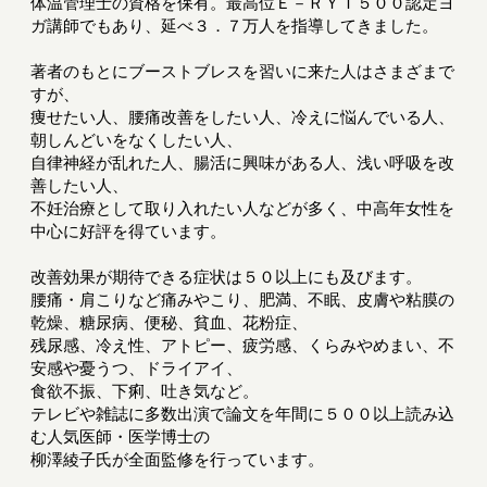
体温管理士の資格を保有。最高位Ｅ－ＲＹＴ５００認定ヨ
ガ講師でもあり、延べ３．７万人を指導してきました。
著者のもとにブーストブレスを習いに来た人はさまざまで
すが、
痩せたい人、腰痛改善をしたい人、冷えに悩んでいる人、
朝しんどいをなくしたい人、
自律神経が乱れた人、腸活に興味がある人、浅い呼吸を改
善したい人、
不妊治療として取り入れたい人などが多く、中高年女性を
中心に好評を得ています。
改善効果が期待できる症状は５０以上にも及びます。
腰痛・肩こりなど痛みやこり、肥満、不眠、皮膚や粘膜の
乾燥、糖尿病、便秘、貧血、花粉症、
残尿感、冷え性、アトピー、疲労感、くらみやめまい、不
安感や憂うつ、ドライアイ、
食欲不振、下痢、吐き気など。
テレビや雑誌に多数出演で論文を年間に５００以上読み込
む人気医師・医学博士の
柳澤綾子氏が全面監修を行っています。