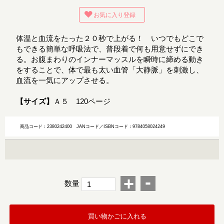
お気に入り登録
体温と血流をたった２０秒で上がる！ いつでもどこで
もできる簡単な呼吸法で、普段着で何も用意せずにでき
る。お腹まわりのインナーマッスルを瞬時に締める動き
をすることで、体で最も太い血管「大静脈」を刺激し、
血流を一気にアップさせる。
【サイズ】
Ａ５ 120ページ
商品コード：2380242400
JANコード／ISBNコード：9784058024249
-
+
数量
買い物かごに入れる