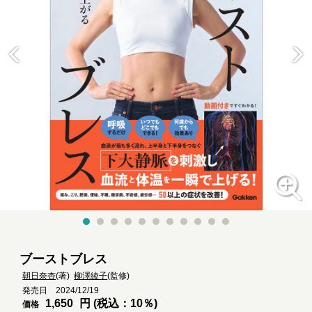
ブーストブレス
朝日奈杏
(著)
柳澤綾子
(監修)
発売日 2024/12/19
1,650
円 (税込：10％)
価格