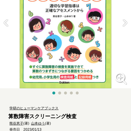
学研のヒューマンケアブックス
算数障害スクリーニング検査
熊谷恵子
(著)
山本ゆう
(著)
発売日 2023/01/13