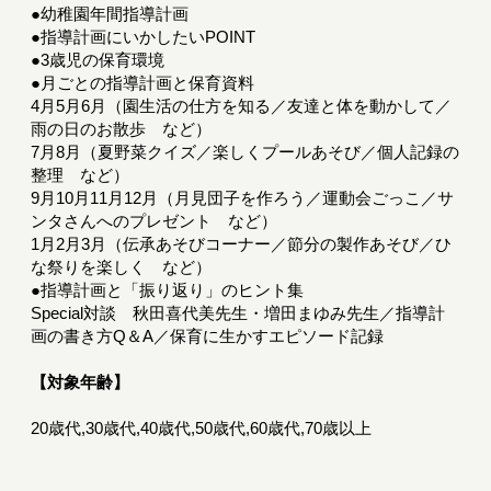
●幼稚園年間指導計画
●指導計画にいかしたいPOINT
●3歳児の保育環境
●月ごとの指導計画と保育資料
4月5月6月（園生活の仕方を知る／友達と体を動かして／
雨の日のお散歩 など）
7月8月（夏野菜クイズ／楽しくプールあそび／個人記録の
整理 など）
9月10月11月12月（月見団子を作ろう／運動会ごっこ／サ
ンタさんへのプレゼント など）
1月2月3月（伝承あそびコーナー／節分の製作あそび／ひ
な祭りを楽しく など）
●指導計画と「振り返り」のヒント集
Special対談 秋田喜代美先生・増田まゆみ先生／指導計
画の書き方Q＆A／保育に生かすエピソード記録
【対象年齢】
20歳代,30歳代,40歳代,50歳代,60歳代,70歳以上