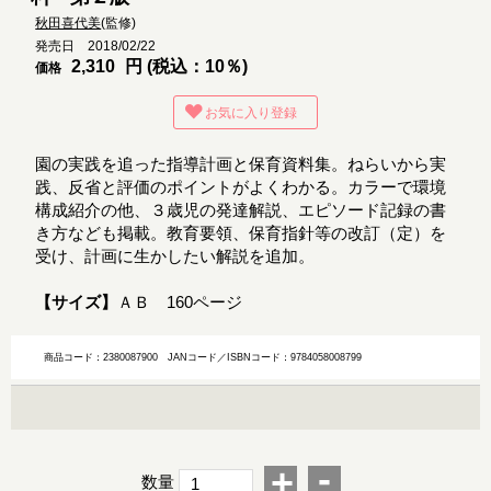
秋田喜代美
(監修)
発売日 2018/02/22
2,310
円 (税込：10％)
価格
お気に入り登録
園の実践を追った指導計画と保育資料集。ねらいから実
践、反省と評価のポイントがよくわかる。カラーで環境
構成紹介の他、３歳児の発達解説、エピソード記録の書
き方なども掲載。教育要領、保育指針等の改訂（定）を
受け、計画に生かしたい解説を追加。
【サイズ】
ＡＢ 160ページ
商品コード：2380087900
JANコード／ISBNコード：9784058008799
-
+
数量