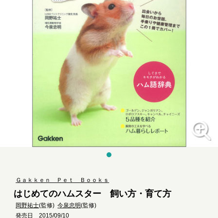
Ｇａｋｋｅｎ Ｐｅｔ Ｂｏｏｋｓ
はじめてのハムスター 飼い方・育て方
岡野祐士
(監修)
今泉忠明
(監修)
発売日 2015/09/10