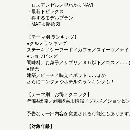
・ロスアンゼルス早わかりNAVI
・最新トピックス
・得するモデルプラン
・MAP＆路線図
【テーマ別 ランキング】
●グルメランキング
ステーキ／シーフード／カフェ／スイーツ／ナイ
●ショッピング
調味料／お菓子／サプリ／＄５以下／コスメ……
●観光
建築／ビーチ／映えスポット……ほか
さらにエンタメやホテルのランキングも！
【テーマ別 お得テクニック】
準備&出発／到着&実用情報／グルメ／ショッピ
予告なく一部内容が変更される可能性もあります
【対象年齢】