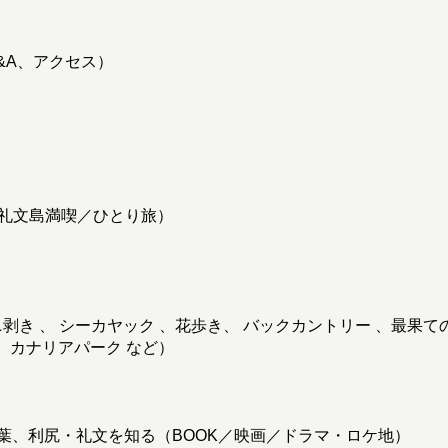
&A、アクセス）
／礼文島満喫／ひとり旅）
ニ剥き 、 シーカヤック 、花歩き、 バックカントリー 、最果
、 カナリアパーク など）
葉、利尻・礼文を知る（BOOK／映画／ドラマ・ロケ地）