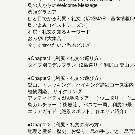
島の人からのWelcome Message！
巻頭グラビア
ひと目でかる利尻・礼文（広域MAP、基本情報Q
島ごよみ（ベストシーズン）
利尻・礼文を知るキーワード
おみやげ大集合
今すぐ食べたいご当地グルメ
●Chapter1（利尻・礼文の巡り方）
タイプ別モデルプラン（2島巡り／ 利尻山 登山
●Chapter2（利尻・礼文の遊び方）
登山、トレッキング、ハイキング詳細コース案内
植物図鑑、 サイクリング
アクティビティ&現地発ツアー（ ウニ取り ・ ウ
島カルチャー（ 桃岩荘 、バスで一周、利尻16景
エリアガイド（絶景スポット、各エリア紹介）
●Chapter3（利尻・礼文の深め方）
地理と産業、歴史、お祭り、島の手しごと、島言