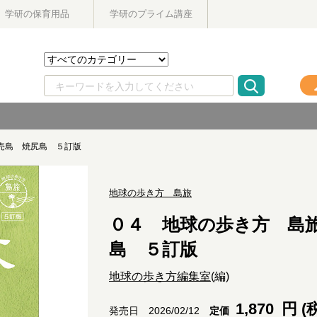
学研の保育用品
学研のプライム講座
売島 焼尻島 ５訂版
地球の歩き方 島旅
０４ 地球の歩き方 島
島 ５訂版
地球の歩き方編集室
(編)
1,870
円 (
定価
発売日 2026/02/12