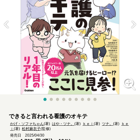
できると言われる看護のオキテ
かげ・ソファちゃん
(著)
はや・ツナ。
(著)
ｋｅｉ
(著)
ツナ。
(著)
ｋｅ
ｉ
(著)
松村麻衣子
(監修)
発売日 2025/04/30